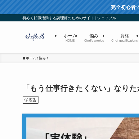
完全初心者
初めて転職活動する調理師のためのサイト | シェフブル
ホーム
悩み
資格
HOME
Chef’s worries
Chef qualifications
ホーム
悩み
「もう仕事行きたくない」なりた
広告