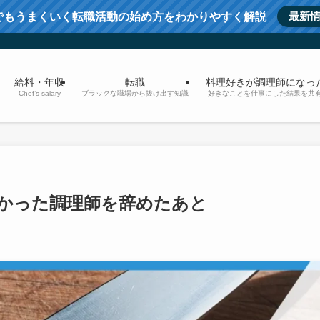
最新
でもうまくいく転職活動の始め方をわかりやすく解説
給料・年収
転職
料理好きが調理師になっ
Chef’s salary
ブラックな職場から抜け出す知識
好きなことを仕事にした結果を共
かった調理師を辞めたあと