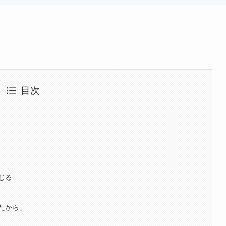
目次
じる
たから」