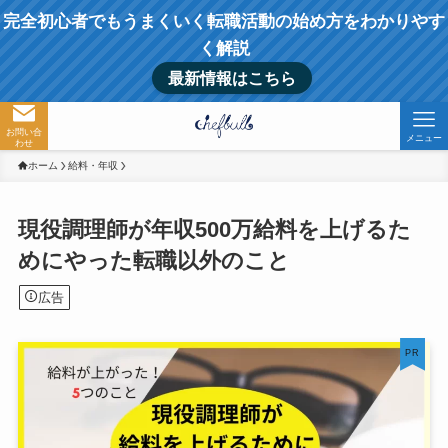
完全初心者でもうまくいく転職活動の始め方をわかりやす
く解説
最新情報はこちら
お問い合
メニュー
わせ
ホーム
給料・年収
現役調理師が年収500万給料を上げるた
めにやった転職以外のこと
広告