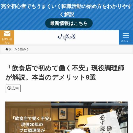
完全初心者でもうまくいく転職活動の始め方をわかりやす
く解説
最新情報はこちら
お問い合
メニュー
わせ
ホーム
悩み
「飲食店で初めて働く不安」現役調理師
が解説。本当のデメリット9選
広告