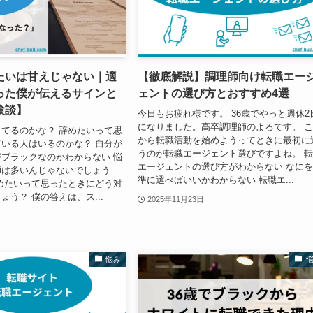
たいは甘えじゃない｜適
【徹底解説】調理師向け転職エー
った僕が伝えるサインと
ェントの選び方とおすすめ4選
験談】
今日もお疲れ様です。 36歳でやっと週休2
になりました。高卒調理師のよるです。 
てるのかな？ 辞めたいって思
から転職活動を始めようってときに最初に
いる人はいるのかな？ 自分が
うのが転職エージェント選びですよね。 
ブラックなのかわからない 悩
エージェントの選び方がわからない なに
師は多いんじゃないでしょう
準に選べばいいかわからない 転職エ...
めたいって思ったときにどう対
ょう？ 僕の答えは、ス...
2025年11月23日
悩み