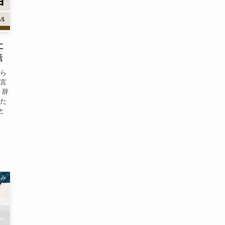
に
話
がら
に言
 辞
した
と
悩み