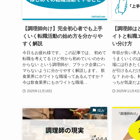
【調理師向け】完全初心者でも上手
【調理師は
くいく転職活動の始め方を分かりや
イトと転職
すく解説
い分け方
今日もお疲れ様です。 この記事では、 初めて
年収が良い求人
転職を考えてる けど何から初めていいのかわ
うまくいくのは
からない という調理師が、ブラック企業にハ
場には行きたく
マらないように分かりやすく解説します。 飲
が引けるんだ
食業界にホワイトな職場ってあるんですか？
な？ わかる。
今は飲食業界にもホワイトな職場...
っちが気楽だよね
2025年11月18日
2025年11月4日
悩み