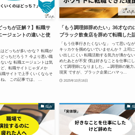
どっちが正解？】転職サ
「もう調理師辞めたい」36才なの
エージェントの違いと使
ブラック飲食店を辞めて転職した
「もう仕事行きたくないな」 って思いな
キッカケを掴めないでいませんか？ 上司
はどっちが多いかな？ 転職が
い出しにくい 転職活動する気力が沸かない
どっちだろう？ 今より悪い職
めたあとが不安 僕は好きなことを仕事に
ないな 転職エージェントは気
くて調理師になりました。→調理師の魅力
けど、転職サイトじゃダメか
現実 ですが、ブラック企業にハマっ...
転職サイトで上手くいくならそ
。 この記事では、 ...
2025年10月16日
悩み