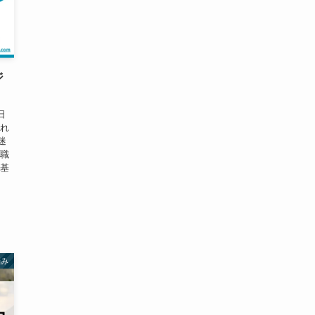
ジ
日
これ
迷
転職
を基
悩み