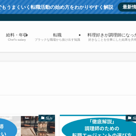
最新
でもうまくいく転職活動の始め方をわかりやすく解説
給料・年収
転職
料理好きが調理師になっ
Chef’s salary
ブラックな職場から抜け出す知識
好きなことを仕事にした結果を共
悩み