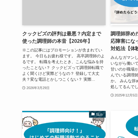
クックビズの評判は最悪？内定まで
調理師辞め
使った調理師の本音【2026年】
応障害にな
対処法【体
※この記事にはプロモーションが含まれてい
ます。 今日もお疲れ様です。 高卒調理師のよ
みんなガマンし
るです。 転職を考えたとき、こんな悩みを持
いながら働いて
ったことない？ クックビズって調理師転職で
甘いのか職場が
よく聞くけど実際どうなの？ 登録して大丈
んでいる調理
夫？変な電話とかしつこくない？ 実際...
か。 みんな辞
処してるんでし
2026年3月29日
2025年12月5日
悩み