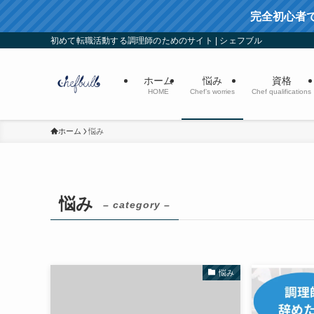
完全初心者
初めて転職活動する調理師のためのサイト | シェフブル
ホーム
悩み
資格
HOME
Chef’s worries
Chef qualifications
ホーム
悩み
悩み
– category –
悩み