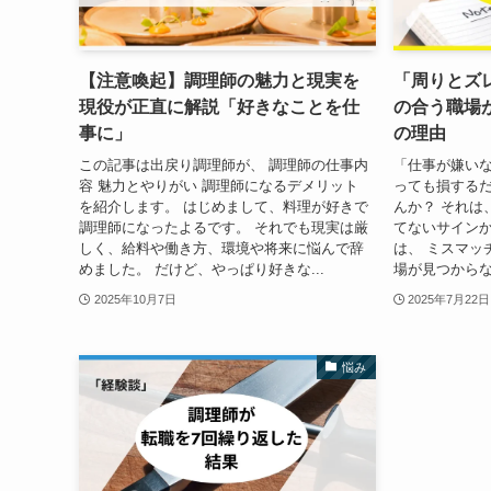
【注意喚起】調理師の魅力と現実を
「周りとズ
現役が正直に解説「好きなことを仕
の合う職場
事に」
の理由
この記事は出戻り調理師が、 調理師の仕事内
「仕事が嫌いな
容 魅力とやりがい 調理師になるデメリット
っても損するだ
を紹介します。 はじめまして、料理が好きで
んか？ それは
調理師になったよるです。 それでも現実は厳
てないサインか
しく、給料や働き方、環境や将来に悩んで辞
は、 ミスマッ
めました。 だけど、やっぱり好きな...
場が見つからな
2025年10月7日
2025年7月22日
悩み