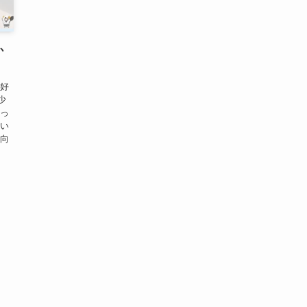
か
「好
少
思っ
しい
、向