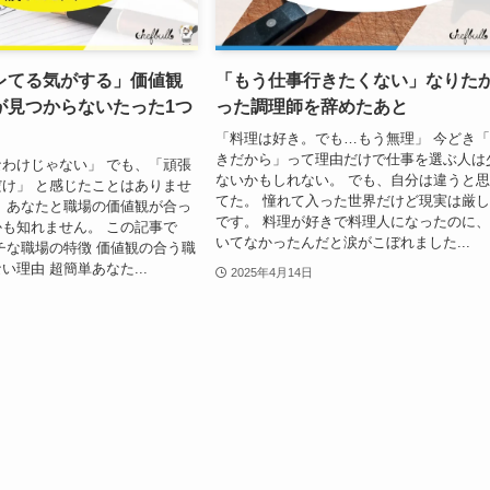
レてる気がする」価値観
「もう仕事行きたくない」なりた
が見つからないたった1つ
った調理師を辞めたあと
「料理は好き。でも…もう無理」 今どき
きだから」って理由だけで仕事を選ぶ人は
わけじゃない」 でも、「頑張
ないかもしれない。 でも、自分は違うと
け」 と感じたことはありませ
てた。 憧れて入った世界だけど現実は厳
、あなたと職場の価値観が合っ
です。 料理が好きで料理人になったのに
も知れません。 この記事で
いてなかったんだと涙がこぼれました...
チな職場の特徴 価値観の合う職
い理由 超簡単あなた...
2025年4月14日